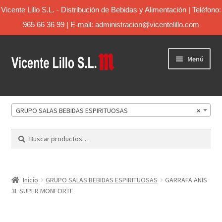
Vicente Lillo S.L. - Distribución de Bebidas y Alimentación | Teléfono:
965 66 36 99 | E-mail: administracion@vicentelillo.com
Menú
Inicio
GRUPO SALAS BEBIDAS ESPIRITUOSAS
×
Catálogo
Buscar
Sobre Nosotros
Contacto
Inicio
GRUPO SALAS BEBIDAS ESPIRITUOSAS
GARRAFA ANIS
3L SUPER MONFORTE