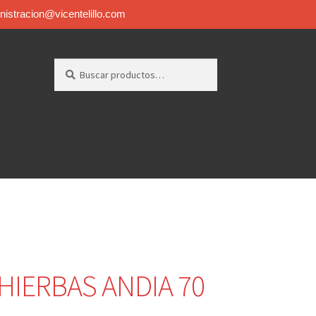
inistracion@vicentelillo.com
Buscar
 HIERBAS ANDIA 70