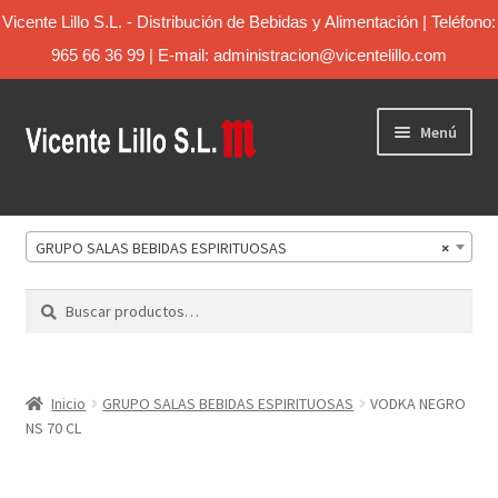
Vicente Lillo S.L. - Distribución de Bebidas y Alimentación | Teléfono:
965 66 36 99 | E-mail: administracion@vicentelillo.com
Menú
Inicio
GRUPO SALAS BEBIDAS ESPIRITUOSAS
×
Catálogo
Buscar
Sobre Nosotros
Contacto
Inicio
GRUPO SALAS BEBIDAS ESPIRITUOSAS
VODKA NEGRO
NS 70 CL