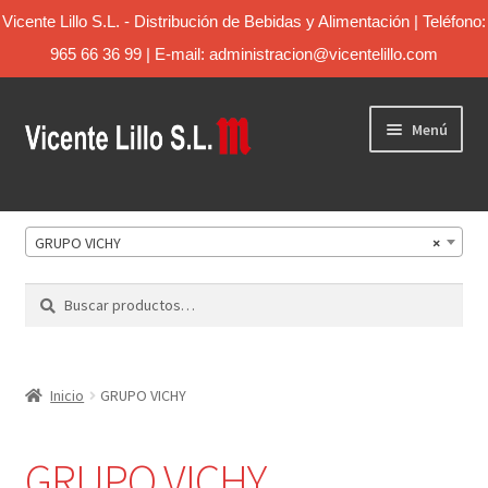
Vicente Lillo S.L. - Distribución de Bebidas y Alimentación | Teléfono:
965 66 36 99 | E-mail: administracion@vicentelillo.com
Menú
Inicio
GRUPO VICHY
×
Catálogo
Buscar
Sobre Nosotros
Contacto
Inicio
GRUPO VICHY
GRUPO VICHY