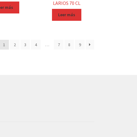
LARIOS 70 CL
eer más
Leer más
1
2
3
4
…
7
8
9