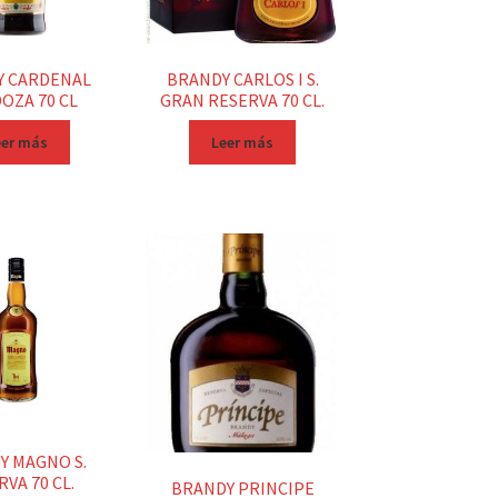
Y CARDENAL
BRANDY CARLOS I S.
OZA 70 CL
GRAN RESERVA 70 CL.
eer más
Leer más
Y MAGNO S.
VA 70 CL.
BRANDY PRINCIPE