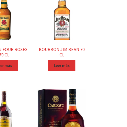
 FOUR ROSES
BOURBON JIM BEAN 70
70 CL
CL
eer más
Leer más