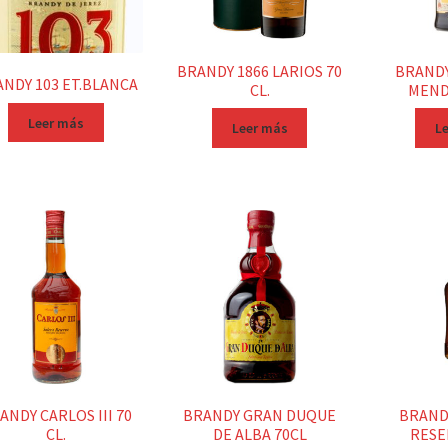
BRANDY 1866 LARIOS 70
BRAND
NDY 103 ET.BLANCA
CL.
MEND
Leer más
Leer más
L
ANDY CARLOS III 70
BRANDY GRAN DUQUE
BRAND
CL.
DE ALBA 70CL
RESER