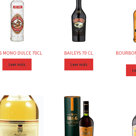
S MONO DULCE 70CL
BAILEYS 70 CL.
BOURBON
Leer más
Leer más
L