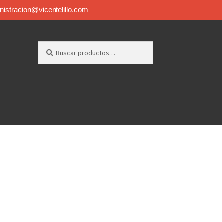
inistracion@vicentelillo.com
Buscar