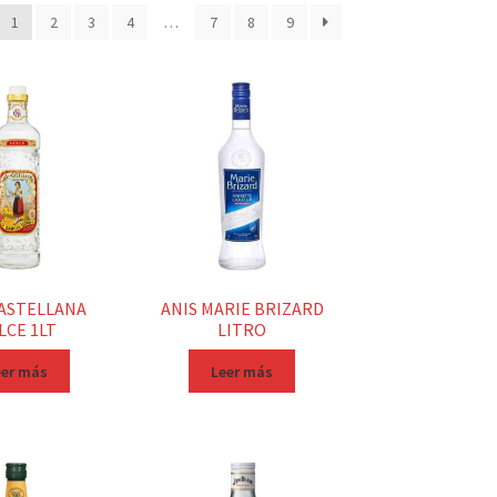
1
2
3
4
…
7
8
9
CASTELLANA
ANIS MARIE BRIZARD
LCE 1LT
LITRO
eer más
Leer más